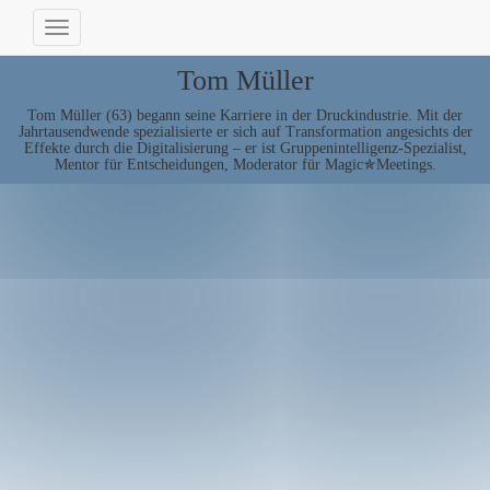
Navigation
umschalten
Tom Müller
Tom Müller (63) begann seine Karriere in der Druckindustrie. Mit der
Jahrtausendwende spezialisierte er sich auf Transformation angesichts der
Effekte durch die Digitalisierung – er ist Gruppenintelligenz-Spezialist,
Mentor für Entscheidungen, Moderator für Magic✯Meetings.