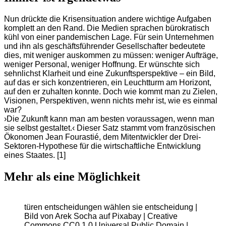
Nun drückte die Krisensituation andere wichtige Aufgaben
komplett an den Rand. Die Medien sprachen bürokratisch
kühl von einer pandemischen Lage. Für sein Unternehmen
und ihn als geschäftsführender Gesellschafter bedeutete
dies, mit weniger auskommen zu müssen: weniger Aufträge,
weniger Personal, weniger Hoffnung. Er wünschte sich
sehnlichst Klarheit und eine Zukunftsperspektive – ein Bild,
auf das er sich konzentrieren, ein Leuchtturm am Horizont,
auf den er zuhalten konnte. Doch wie kommt man zu Zielen,
Visionen, Perspektiven, wenn nichts mehr ist, wie es einmal
war?
›Die Zukunft kann man am besten voraussagen, wenn man
sie selbst gestaltet.‹ Dieser Satz stammt vom französischen
Ökonomen Jean Fourastié, dem Mitentwickler der Drei-
Sektoren-Hypothese für die wirtschaftliche Entwicklung
eines Staates. [1]
Mehr als eine Möglichkeit
türen entscheidungen wählen sie entscheidung |
Bild von Arek Socha auf Pixabay | Creative
Commons CC0 1.0 Universal Public Domain |