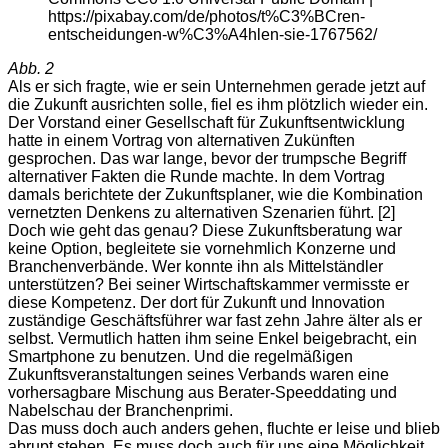
https://pixabay.com/de/photos/t%C3%BCren-
entscheidungen-w%C3%A4hlen-sie-1767562/
Abb. 2
Als er sich fragte, wie er sein Unternehmen gerade jetzt auf
die Zukunft ausrichten solle, fiel es ihm plötzlich wieder ein.
Der Vorstand einer Gesellschaft für Zukunftsentwicklung
hatte in einem Vortrag von alternativen Zukünften
gesprochen. Das war lange, bevor der trumpsche Begriff
alternativer Fakten die Runde machte. In dem Vortrag
damals berichtete der Zukunftsplaner, wie die Kombination
vernetzten Denkens zu alternativen Szenarien führt. [2]
Doch wie geht das genau? Diese Zukunftsberatung war
keine Option, begleitete sie vornehmlich Konzerne und
Branchenverbände. Wer konnte ihn als Mittelständler
unterstützen? Bei seiner Wirtschaftskammer vermisste er
diese Kompetenz. Der dort für Zukunft und Innovation
zuständige Geschäftsführer war fast zehn Jahre älter als er
selbst. Vermutlich hatten ihm seine Enkel beigebracht, ein
Smartphone zu benutzen. Und die regelmäßigen
Zukunftsveranstaltungen seines Verbands waren eine
vorhersagbare Mischung aus Berater-Speeddating und
Nabelschau der Branchenprimi.
Das muss doch auch anders gehen, fluchte er leise und blieb
abrupt stehen. Es muss doch auch für uns eine Möglichkeit