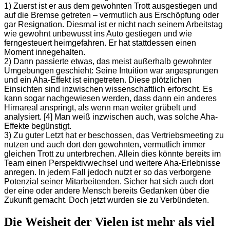
1) Zuerst ist er aus dem gewohnten Trott ausgestiegen und
auf die Bremse getreten – vermutlich aus Erschöpfung oder
gar Resignation. Diesmal ist er nicht nach seinem Arbeitstag
wie gewohnt unbewusst ins Auto gestiegen und wie
ferngesteuert heimgefahren. Er hat stattdessen einen
Moment innegehalten.
2) Dann passierte etwas, das meist außerhalb gewohnter
Umgebungen geschieht: Seine Intuition war angesprungen
und ein Aha-Effekt ist eingetreten. Diese plötzlichen
Einsichten sind inzwischen wissenschaftlich erforscht. Es
kann sogar nachgewiesen werden, dass dann ein anderes
Hirnareal anspringt, als wenn man weiter grübelt und
analysiert. [4] Man weiß inzwischen auch, was solche Aha-
Effekte begünstigt.
3) Zu guter Letzt hat er beschossen, das Vertriebsmeeting zu
nutzen und auch dort den gewohnten, vermutlich immer
gleichen Trott zu unterbrechen. Allein dies könnte bereits im
Team einen Perspektivwechsel und weitere Aha-Erlebnisse
anregen. In jedem Fall jedoch nutzt er so das verborgene
Potenzial seiner Mitarbeitenden. Sicher hat sich auch dort
der eine oder andere Mensch bereits Gedanken über die
Zukunft gemacht. Doch jetzt wurden sie zu Verbündeten.
Die Weisheit der Vielen ist mehr als viel