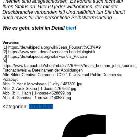
Themen sind ausgeschlossen. Es kommt auch nicht auf
Ihren Status an: Hier ist jeder willkommen, der mit der
Druckbranche verbunden ist! Und natürlich tun Sie damit
auch etwas für Ihre persönliche Selbstvermarktung…
Wie es geht, steht im Detail
hier
!
Verweise
[1] https://de.wikipedia.org/wiki/Jean_Fourasti%C3%A9
[2] https://www.scmi.de/de/szenarien-handelslogistik
[3] https://de.wikipedia.org/wiki/Francis_Picabia
[4]
https://www.fairbuch.de/shop/article/27676697/mark_beeman_john_kounios
Fotonachweis & Dateinamen der Abbildungen
Alle Bilder Creative Commons CC0 1.0 Universal Public Domain via
Pixabay:
Abb. 1: Harut Movsisyan | 1-city-1487891.jpg
Abb. 2: Arek Socha | 1-doors-1767562.jpg
Abb. 3: H. Hach | 1-house-4628899.jpg
Abb. 4: Ganossi | 1-crowd-2140587.jpg
Kategorien:
Druck-Blog