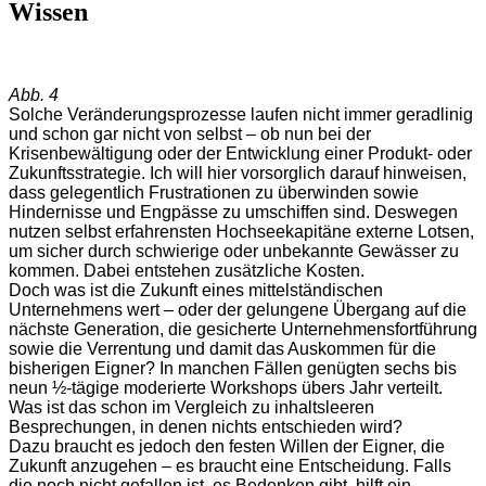
Wissen
Abb. 4
Solche Veränderungsprozesse laufen nicht immer geradlinig
und schon gar nicht von selbst – ob nun bei der
Krisenbewältigung oder der Entwicklung einer Produkt- oder
Zukunftsstrategie. Ich will hier vorsorglich darauf hinweisen,
dass gelegentlich Frustrationen zu überwinden sowie
Hindernisse und Engpässe zu umschiffen sind. Deswegen
nutzen selbst erfahrensten Hochseekapitäne externe Lotsen,
um sicher durch schwierige oder unbekannte Gewässer zu
kommen. Dabei entstehen zusätzliche Kosten.
Doch was ist die Zukunft eines mittelständischen
Unternehmens wert – oder der gelungene Übergang auf die
nächste Generation, die gesicherte Unternehmensfortführung
sowie die Verrentung und damit das Auskommen für die
bisherigen Eigner? In manchen Fällen genügten sechs bis
neun ½-tägige moderierte Workshops übers Jahr verteilt.
Was ist das schon im Vergleich zu inhaltsleeren
Besprechungen, in denen nichts entschieden wird?
Dazu braucht es jedoch den festen Willen der Eigner, die
Zukunft anzugehen – es braucht eine Entscheidung. Falls
die noch nicht gefallen ist, es Bedenken gibt, hilft ein