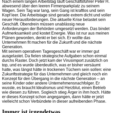
Nach einem langen Arbeitstag läuft Geschäftsführer Peter H.
abwesend über den leeren Firmenparkplatz zu seinem
Wagen. Sein Tag war lang, sein Gang ist kraftlos und sein
Kopf leer. Die Arbeitstage sind gerade extrem dicht und voller
neuer Herausforderungen. Die aktuelle Krise belastet sein
Geschäft. Obendrein müssen unablässig neue
Anforderungen der Behörden umgesetzt werden. Das bindet
Aufmerksamkeit und kostet Energie. Was ist nur aus meinen
Plänen geworden, denkt er bei sich. Er wollte das
Unternehmen fit machen für die Zukunft und die nächste
Generation.
Mit seinem operativen Tagesgeschäft war er immer gut
ausgelastet. Da fielen strategische Aufgaben schon einmal
durchs Raster. Doch jetzt kam der Virusimport zusätzlich on
top, und es wurde überdeutlich, was er bisher versäumt
hatte, was längst hätte in trockenen Tüchern sein sollen: eine
Zukunftsstrategie für das Unternehmen und gleich noch ein
Konzept für den Übergang in die nächste Generation – an
seine Kinder oder andere Unternehmensnachfolger. Er
wusste, es braucht Idealismus und Herzblut, einen Betrieb
wie diesen zu führen. Sogleich stieg Ärger in ihm hoch. Hätte
er dieses Konzept schon angegangen, dann hätte er jetzt
vielleicht schon Verbündete in dieser aufreibenden Phase.
Immer ist irgendetwas