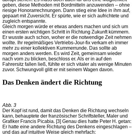
geben, diese Methoden mit Bordmitteln anzuwenden – ohne
riesige Honorarrechnungen. Dann stieg eine Idee in ihm auf,
gepaart mit Zuversicht. Er spürte, wie er sich aufrichtete und
zugleich entspannte.
Gleich morgen würde er etwas anders machen und sich um
einen ersten wichtigen Schritt in Richtung Zukunft kümmern.
Er wusste auch schon, woher er die notwendige Zeit nehmen
wollte. Ihr regelmäßiges Vertriebs-Jour-fix verkam eh immer
mehr zu einer kollektiven Kummerrunde. Das sollte ab
morgen anders werden. Es wird Zeit, gemeinsam wieder
nach vorn zu blicken, beschloss er. Als er in auf den
Fahrersitz fallen ließ, fühlte er sich vitaler als wenige Minuten
zuvor. Schwungvoll glitt er mit seinem Wagen davon.
Das Denken ändert die Richtung
Abb. 3
Der Kopf ist rund, damit das Denken die Richtung wechseln
kann, behauptete der französischer Schriftsteller, Maler und
Grafiker Francis Picabia. [3] Genau dies hatte Peter H. getan:
Er hatte eine andere Richtung des Denkens eingeschlagen –
und das auf intuitive Weise gleich mehrfach: