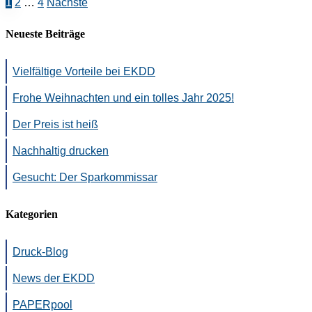
Beitragsnavigation
1
2
…
4
Nächste
Neueste Beiträge
Vielfältige Vorteile bei EKDD
Frohe Weihnachten und ein tolles Jahr 2025!
Der Preis ist heiß
Nachhaltig drucken
Gesucht: Der Sparkommissar
Kategorien
Druck-Blog
News der EKDD
PAPERpool