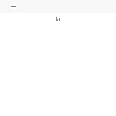
Navigation
umschalten
ki