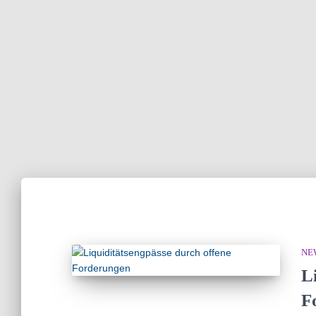
NE
L
F