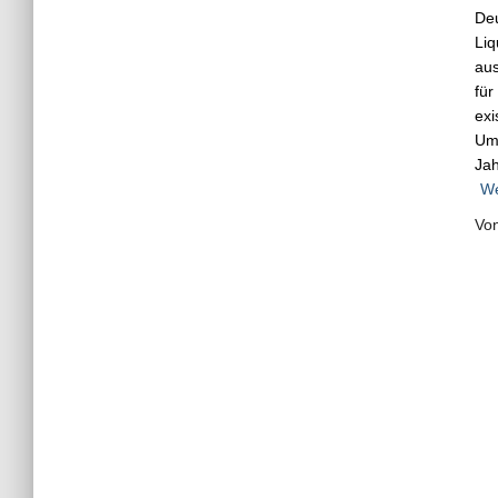
Deu
Liq
aus
für
exi
Umf
Jah
We
Vo