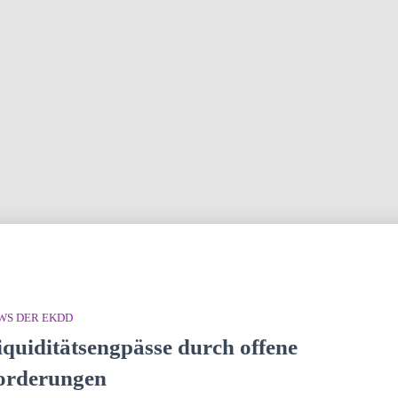
WS DER EKDD
iquiditätsengpässe durch offene
orderungen