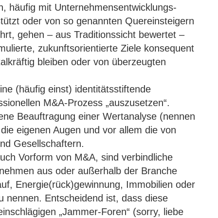
, häufig mit Unternehmensentwicklungs-
ützt oder von so genannten Quereinsteigern
rt, gehen – aus Traditionssicht bewertet –
ulierte, zukunftsorientierte Ziele konsequent
alkräftig bleiben oder von überzeugten
eine (häufig einst) identitätsstiftende
essionellen M&A-Prozess „auszusetzen“.
dene Beauftragung einer Wertanalyse (nennen
t die eigenen Augen und vor allem die von
nd Gesellschaftern.
e auch Vorform von M&A, sind verbindliche
ernehmen aus oder außerhalb der Branche
auf, Energie(rück)gewinnung, Immobilien oder
zu nennen. Entscheidend ist, dass diese
 einschlägigen „Jammer-Foren“ (sorry, liebe